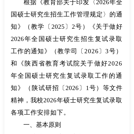
根据《教育部关于印发〈
202
6
年全
国硕士研究生招生工
作管理规定〉的通
知》（教学〔
202
5
〕
2
号）《关于做
好
202
6
年全国硕士研究生
招生
复试录取
工作的通知》（教学司〔
202
6
〕
3
号）
和
《陕西省教育考试院
关于
做好
202
6
年全国硕士研究生复试录取工作的通
知》（陕试
研招〔
202
6
〕
1号）
等文件
精神，
我校
202
6
年硕士研究生复试录
取
各项工作安排如下。
一、基本原则