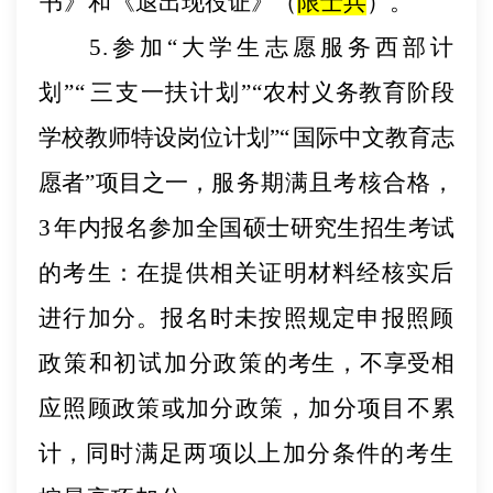
书》和
《退出现役证》
（
限士兵
）。
5.参加“大学生志愿服务西部计
划”“
三支一扶计划
”
“农村义务教育阶段
学校教师
特设岗位
计划
”“
国际中文教育志
愿者
”项目之一，
服务期满
且
考核合格
，
3
年内报名参加全国硕士研究生招生考试
的考生
：
在提供相关证明材料经核实后
进行加分。报名时未按照规定申报照顾
政策和初试加分
政策
的考生，不享受相
应照顾政策或加分政策，加分项目不累
计，
同时满足两项以上加分条件的考生